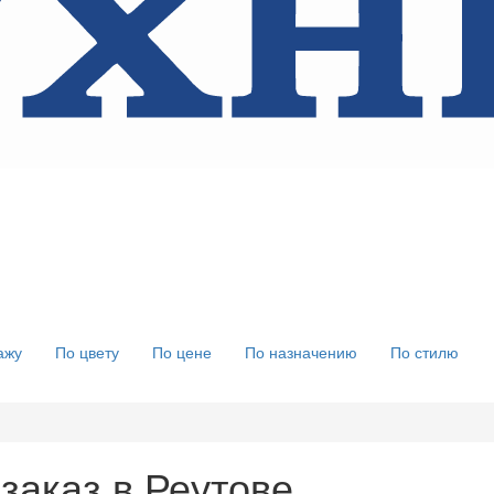
ажу
По цвету
По цене
По назначению
По стилю
 заказ в Реутове