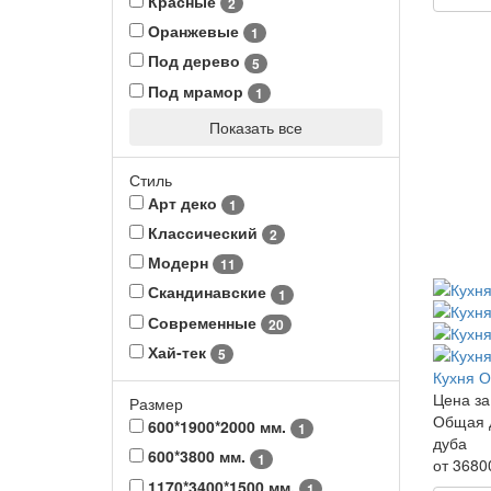
Красные
2
Оранжевые
1
Под дерево
5
Под мрамор
1
Показать все
Стиль
Арт деко
1
Классический
2
Модерн
11
Скандинавские
1
Современные
20
Хай-тек
5
Кухня 
Цена за
Размер
Общая 
600*1900*2000 мм.
1
дуба
600*3800 мм.
1
от 3680
1170*3400*1500 мм.
1