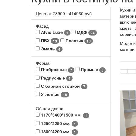
Кухни и
Цена от
78900
-
414960
руб
материа
включаю
Фасад
сметы, 
Alvic Luxe
МДФ
1
24
сервисн
ПВХ
Пластик
13
10
Модели,
Эмаль
материа
4
Форма
П-образные
Прямые
7
5
Радиусные
4
С барной стойкой
7
Угловые
18
Общая длина
1170*3400*1500 мм.
1
1250*2250 мм.
1
1800*4200 мм.
1