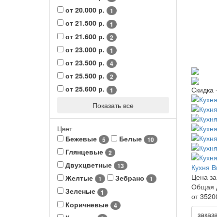
от 20.000 р.
1
от 21.500 р.
1
от 21.600 р.
2
от 23.000 р.
1
от 23.500 р.
4
от 25.500 р.
2
от 25.600 р.
Скидка 
1
Показать все
Цвет
Бежевые
Белые
5
10
Глянцевые
2
Двухцветные
13
Кухня В
Цена за
Желтые
Зебрано
1
1
Общая 
Зеленые
1
от 3520
Коричневые
4
заказ