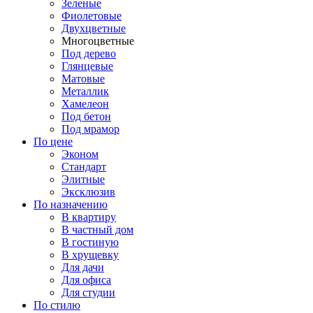
Зеленые
Фиолетовые
Двухцветные
Многоцветные
Под дерево
Глянцевые
Матовые
Металлик
Хамелеон
Под бетон
Под мрамор
По цене
Эконом
Стандарт
Элитные
Эксклюзив
По назначению
В квартиру
В частный дом
В гостиную
В хрущевку
Для дачи
Для офиса
Для студии
По стилю