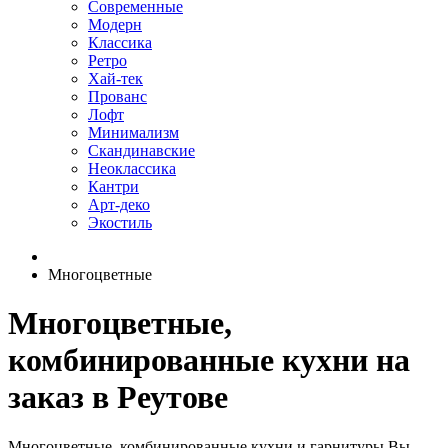
Современные
Модерн
Классика
Ретро
Хай-тек
Прованс
Лофт
Минимализм
Скандинавские
Неоклассика
Кантри
Арт-деко
Экостиль
Многоцветные
Многоцветные,
комбинированные кухни на
заказ в Реутове
Многоцветные, комбинированные кухни и гарнитуры Вы