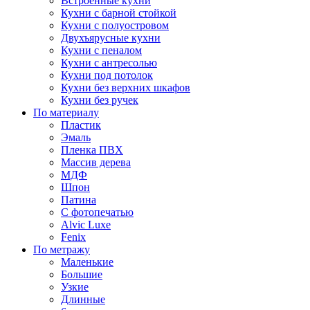
Встроенные кухни
Кухни с барной стойкой
Кухни с полуостровом
Двухъярусные кухни
Кухни с пеналом
Кухни с антресолью
Кухни под потолок
Кухни без верхних шкафов
Кухни без ручек
По материалу
Пластик
Эмаль
Пленка ПВХ
Массив дерева
МДФ
Шпон
Патина
С фотопечатью
Alvic Luxe
Fenix
По метражу
Маленькие
Большие
Узкие
Длинные