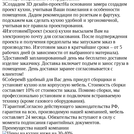
3
Создадим 3D дизайн-проект
На основании замера создадим
проект кухни, учитывая Ваши пожелания и особенности
помещения. Дадим рекомендации по розеткам и фартуку,
подскажем как сделать кухню удобной и эргономичной,
учитывая все правила проектирования.
4
Изготовим
Проект (эскиз) кухни высылаем Вам на
электронную почту для согласования. После подтверждения
проекта и получения предоплаты мы запускаем заказ в
производство. Изготовим заказ в кратчайшие сроки – от 5
рабочих дней (в зависимости от выбранного материала).
5
Доставим
В запланированный день мы бесплатно доставим
изделие заказчику. Доставка включает подъем и занос груза в
помещение. День доставки заранее согласовывается с
клиентом!
6
Соберем
В удобный для Вас день приедут сборщики и
установят кухню или корпусную мебель. Стоимость сборки
составляет 10% от стоимости заказа. Помимо сборки, мы
профессионально установим и подключим встраиваемую
технику (кроме газового оборудования).
7
Гарантия
Согласно действующего законодательства РФ,
гарантия на всю, производимую нашей компанией, мебель
составляет 24 месяца. Обязательства вступают в силу с
момента подписания гарантийных документов.
Преимущества нашей компании