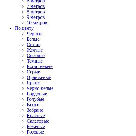
6 метров
7 метров
8 метров
9 метров
10 метров
По цвету
Черные
Белые
Синие
Желтые
Светлые
Темные
Коричневые
Серые
Оранжевые
Яркие
Черно-белые
Бордовые
Голубые
Венге
Зебрано
Красные
Салатовые
Бежевые
Розовые