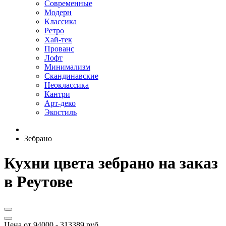
Современные
Модерн
Классика
Ретро
Хай-тек
Прованс
Лофт
Минимализм
Скандинавские
Неоклассика
Кантри
Арт-деко
Экостиль
Зебрано
Кухни цвета зебрано на заказ
в Реутове
Цена от
94000
-
313389
руб