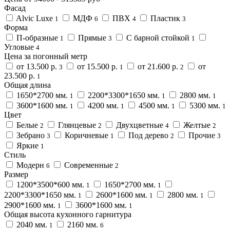
Фасад
Alvic Luxe
МДФ
ПВХ
Пластик
1
6
4
3
Форма
П-образные
Прямые
С барной стойкой
1
3
1
Угловые
4
Цена за погонный метр
от 13.500 р.
от 15.500 р.
от 21.600 р.
от
3
1
2
23.500 р.
1
Общая длина
1650*2700 мм.
2200*3300*1650 мм.
2800 мм.
1
1
1
3600*1600 мм.
4200 мм.
4500 мм.
5300 мм.
1
1
1
1
Цвет
Белые
Глянцевые
Двухцветные
Желтые
2
2
4
2
Зебрано
Коричневые
Под дерево
Прочие
3
1
2
3
Яркие
1
Стиль
Модерн
Современные
6
2
Размер
1200*3500*600 мм.
1650*2700 мм.
1
1
2200*3300*1650 мм.
2600*1600 мм.
2800 мм.
1
1
1
2900*1600 мм.
3600*1600 мм.
1
1
Общая высота кухонного гарнитура
2040 мм.
2160 мм.
1
6