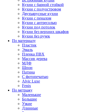
Встроенные кухни
Кухни с барной стойкой
Кухни с полуостровом
Двухъярусные кухни
Кухни с пеналом
Кухни с антресолью
Кухни под потолок
Кухни без верхних шкафов
Кухни без ручек
По материалу
Пластик
Эмаль
Пленка ПВХ
Массив дерева
МДФ
Шпон
Патина
С фотопечатью
Alvic Luxe
Fenix
По метражу
Маленькие
Большие
Узкие
Длинные