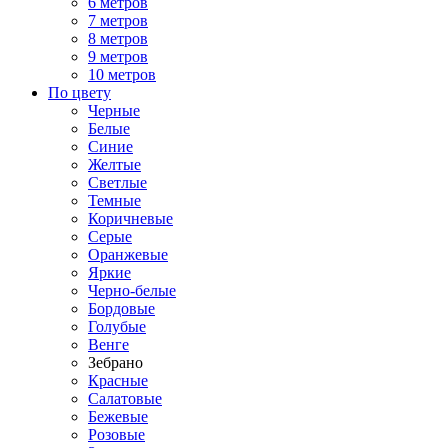
6 метров
7 метров
8 метров
9 метров
10 метров
По цвету
Черные
Белые
Синие
Желтые
Светлые
Темные
Коричневые
Серые
Оранжевые
Яркие
Черно-белые
Бордовые
Голубые
Венге
Зебрано
Красные
Салатовые
Бежевые
Розовые