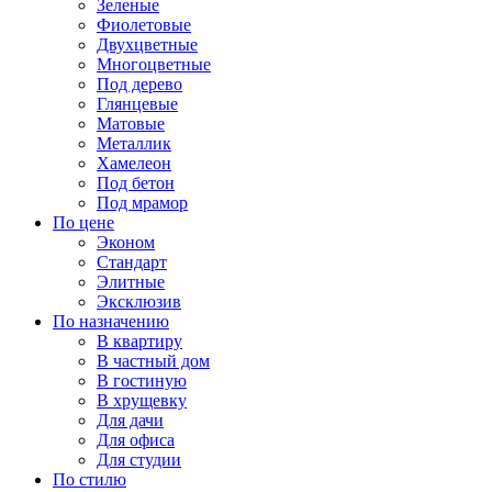
Зеленые
Фиолетовые
Двухцветные
Многоцветные
Под дерево
Глянцевые
Матовые
Металлик
Хамелеон
Под бетон
Под мрамор
По цене
Эконом
Стандарт
Элитные
Эксклюзив
По назначению
В квартиру
В частный дом
В гостиную
В хрущевку
Для дачи
Для офиса
Для студии
По стилю