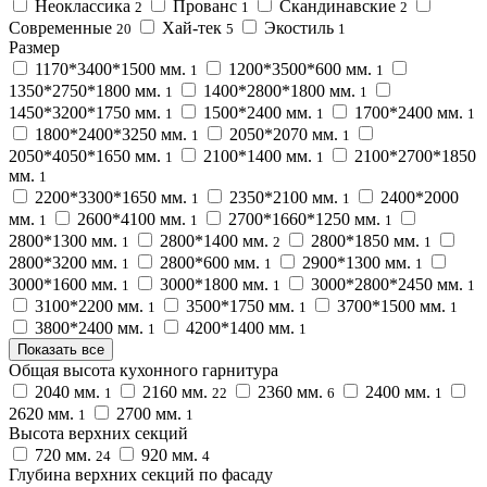
Неоклассика
Прованс
Скандинавские
2
1
2
Современные
Хай-тек
Экостиль
20
5
1
Размер
1170*3400*1500 мм.
1200*3500*600 мм.
1
1
1350*2750*1800 мм.
1400*2800*1800 мм.
1
1
1450*3200*1750 мм.
1500*2400 мм.
1700*2400 мм.
1
1
1
1800*2400*3250 мм.
2050*2070 мм.
1
1
2050*4050*1650 мм.
2100*1400 мм.
2100*2700*1850
1
1
мм.
1
2200*3300*1650 мм.
2350*2100 мм.
2400*2000
1
1
мм.
2600*4100 мм.
2700*1660*1250 мм.
1
1
1
2800*1300 мм.
2800*1400 мм.
2800*1850 мм.
1
2
1
2800*3200 мм.
2800*600 мм.
2900*1300 мм.
1
1
1
3000*1600 мм.
3000*1800 мм.
3000*2800*2450 мм.
1
1
1
3100*2200 мм.
3500*1750 мм.
3700*1500 мм.
1
1
1
3800*2400 мм.
4200*1400 мм.
1
1
Показать все
Общая высота кухонного гарнитура
2040 мм.
2160 мм.
2360 мм.
2400 мм.
1
22
6
1
2620 мм.
2700 мм.
1
1
Высота верхних секций
720 мм.
920 мм.
24
4
Глубина верхних секций по фасаду