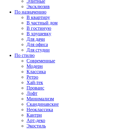
Элитные
Эксклюзив
По назначению
В квартиру
В частный дом
В гостиную
В хрущевку
Для дачи
Для офиса
Для студии
По стилю
Современные
Модерн
Классика
Ретро
Хай-тек
Прованс
Лофт
Минимализм
Скандинавские
Неоклассика
Кантри
Арт-деко
Экостиль