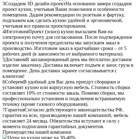
3
Создадим 3D дизайн-проект
На основании замера создадим
проект кухни, учитывая Ваши пожелания и особенности
помещения. Дадим рекомендации по розеткам и фартуку,
подскажем как сделать кухню удобной и эргономичной,
учитывая все правила проектирования.
4
Изготовим
Проект (эскиз) кухни высылаем Вам на
электронную почту для согласования. После подтверждения
проекта и получения предоплаты мы запускаем заказ в
производство. Изготовим заказ в кратчайшие сроки – от 5
рабочих дней (в зависимости от выбранного материала).
5
Доставим
В запланированный день мы бесплатно доставим
изделие заказчику. Доставка включает подъем и занос груза в
помещение. День доставки заранее согласовывается с
клиентом!
6
Соберем
В удобный для Вас день приедут сборщики и
установят кухню или корпусную мебель. Стоимость сборки
составляет 10% от стоимости заказа. Помимо сборки, мы
профессионально установим и подключим встраиваемую
технику (кроме газового оборудования).
7
Гарантия
Согласно действующего законодательства РФ,
гарантия на всю, производимую нашей компанией, мебель
составляет 24 месяца. Обязательства вступают в силу с
момента подписания гарантийных документов.
Преимущества нашей компании