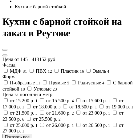
Кухни с барной стойкой
Кухни с барной стойкой на
заказ в Реутове
Цена от
145
-
413152
руб
Фасад
МДФ
ПВХ
Пластик
Эмаль
31
12
16
4
Форма
П-образные
Прямые
Радиусные
С барной
11
5
4
стойкой
Угловые
18
23
Цена за погонный метр
от 15.200 р.
от 15.500 р.
от 15.600 р.
от
1
4
1
17.000 р.
от 18.000 р.
от 18.500 р.
от 19.000 р.
1
3
1
1
от 21.500 р.
от 21.600 р.
от 23.000 р.
от
5
2
1
23.500 р.
от 25.500 р.
6
2
от 25.600 р.
от 26.000 р.
от 26.500 р.
от
1
1
1
27.000 р.
1
Показать все