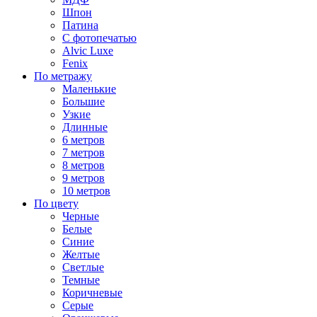
Шпон
Патина
С фотопечатью
Alvic Luxe
Fenix
По метражу
Маленькие
Большие
Узкие
Длинные
6 метров
7 метров
8 метров
9 метров
10 метров
По цвету
Черные
Белые
Синие
Желтые
Светлые
Темные
Коричневые
Серые