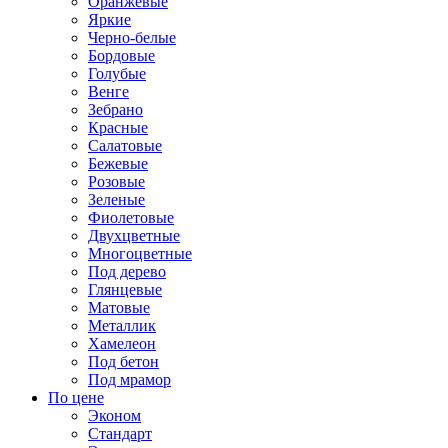
Оранжевые
Яркие
Черно-белые
Бордовые
Голубые
Венге
Зебрано
Красные
Салатовые
Бежевые
Розовые
Зеленые
Фиолетовые
Двухцветные
Многоцветные
Под дерево
Глянцевые
Матовые
Металлик
Хамелеон
Под бетон
Под мрамор
По цене
Эконом
Стандарт