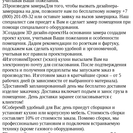
учитывая Ваши пожелания.
2
Произведем замеры
Для того, чтобы вызвать дизайнера-
замерщика на дом, позвоните нам по бесплатному номеру +7
(800) 201-09-32 или оставьте заявку на вызов замерщика. Наш
специалист сам приедет к Вам и сделает замер помещения при
помощи специального оборудования.
3
Создадим 3D дизайн-проект
На основании замера создадим
проект кухни, учитывая Ваши пожелания и особенности
помещения. Дадим рекомендации по розеткам и фартуку,
подскажем как сделать кухню удобной и эргономичной,
учитывая все правила проектирования.
4
Изготовим
Проект (эскиз) кухни высылаем Вам на
электронную почту для согласования. После подтверждения
проекта и получения предоплаты мы запускаем заказ в
производство. Изготовим заказ в кратчайшие сроки – от 5
рабочих дней (в зависимости от выбранного материала).
5
Доставим
В запланированный день мы бесплатно доставим
изделие заказчику. Доставка включает подъем и занос груза в
помещение. День доставки заранее согласовывается с
клиентом!
6
Соберем
В удобный для Вас день приедут сборщики и
установят кухню или корпусную мебель. Стоимость сборки
составляет 10% от стоимости заказа. Помимо сборки, мы
профессионально установим и подключим встраиваемую
технику (кроме газового оборудования).