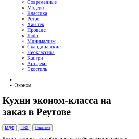
Современные
Модерн
Классика
Ретро
Хай-тек
Прованс
Лофт
Минимализм
Скандинавские
Неоклассика
Кантри
Арт-деко
Экостиль
Эконом
Кухни эконом-класса на
заказ в Реутове
МДФ
ПВХ
Пластик
Кухни экономкласса объединяют в себе доступную цену и