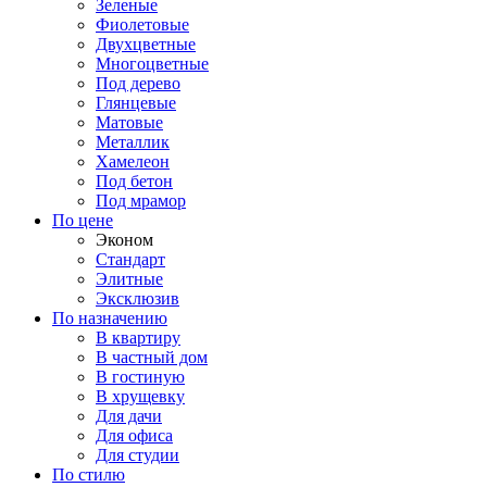
Зеленые
Фиолетовые
Двухцветные
Многоцветные
Под дерево
Глянцевые
Матовые
Металлик
Хамелеон
Под бетон
Под мрамор
По цене
Эконом
Стандарт
Элитные
Эксклюзив
По назначению
В квартиру
В частный дом
В гостиную
В хрущевку
Для дачи
Для офиса
Для студии
По стилю