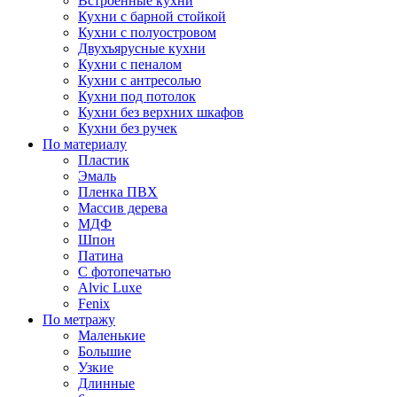
Встроенные кухни
Кухни с барной стойкой
Кухни с полуостровом
Двухъярусные кухни
Кухни с пеналом
Кухни с антресолью
Кухни под потолок
Кухни без верхних шкафов
Кухни без ручек
По материалу
Пластик
Эмаль
Пленка ПВХ
Массив дерева
МДФ
Шпон
Патина
С фотопечатью
Alvic Luxe
Fenix
По метражу
Маленькие
Большие
Узкие
Длинные