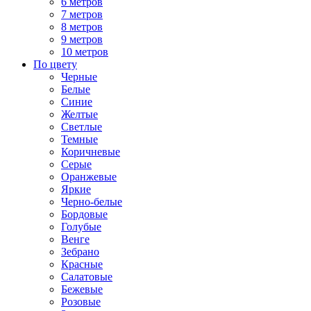
6 метров
7 метров
8 метров
9 метров
10 метров
По цвету
Черные
Белые
Синие
Желтые
Светлые
Темные
Коричневые
Серые
Оранжевые
Яркие
Черно-белые
Бордовые
Голубые
Венге
Зебрано
Красные
Салатовые
Бежевые
Розовые